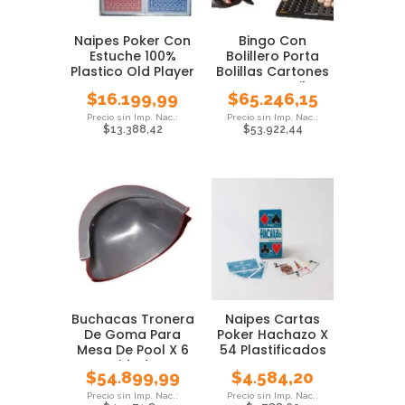
Naipes Poker Con
Bingo Con
Estuche 100%
Bolillero Porta
Plastico Old Player
Bolillas Cartones
Cartas
Juego Familar
$
16.199,99
$
65.246,15
$
13.388,42
$
53.922,44
Buchacas Tronera
Naipes Cartas
De Goma Para
Poker Hachazo X
Mesa De Pool X 6
54 Plastificados
Unidades
$
54.899,99
$
4.584,20