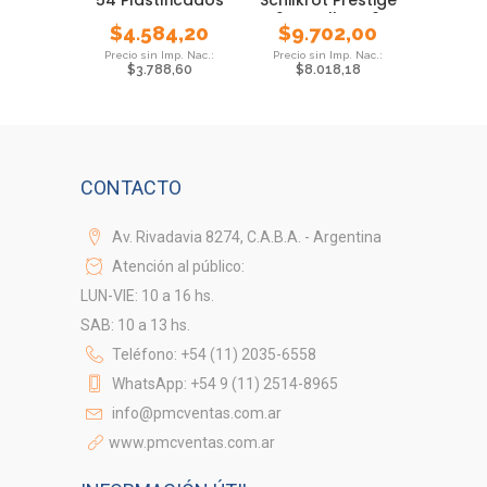
54 Plastificados
Schilkrot Prestige
2 Estrellas X6
$
4.584,20
$
9.702,00
$
3.788,60
$
8.018,18
CONTACTO
Av. Rivadavia 8274, C.A.B.A. - Argentina
Atención al público:
LUN-VIE: 10 a 16 hs.
SAB: 10 a 13 hs.
Teléfono: +54 (11) 2035-6558
WhatsApp: +54 9 (11) 2514-8965
info@pmcventas.com.ar
www.pmcventas.com.ar