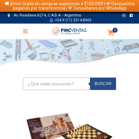
🚚 ¡Envío Gratis en compras superiores a $100.000! | 💸 Descuentos
pagando por transferencia | 💬 Consultanos por WhatsApp
Av. Rivadavia 8274, C.A.B.A. - Argentina
+54 9 (11) 2514-8965
0
TIENDA
Búsqueda
de
BUSCAR
productos