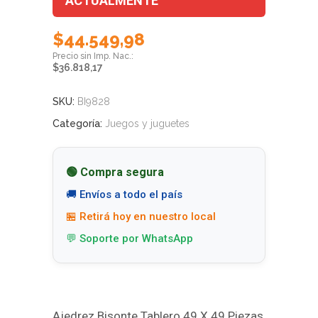
ACTUALMENTE
$
44.549,98
$
36.818,17
SKU:
BI9828
Categoría:
Juegos y juguetes
🟢 Compra segura
🚚 Envíos a todo el país
🏪 Retirá hoy en nuestro local
💬 Soporte por WhatsApp
Ajedrez Bisonte Tablero 49 X 49 Piezas