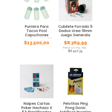
Puntera Para
Cubilete Forrado 5
Tacos Pool
Dados Urea 19mm
Capuchones
Juego Generala
Puntas Pool X 20
Local Pmc
$
13.500,00
$
8.369,99
Unidades
$
6.917,35
Naipes Cartas
Pelotitas Ping
Poker Hachazo X
Pong Donic