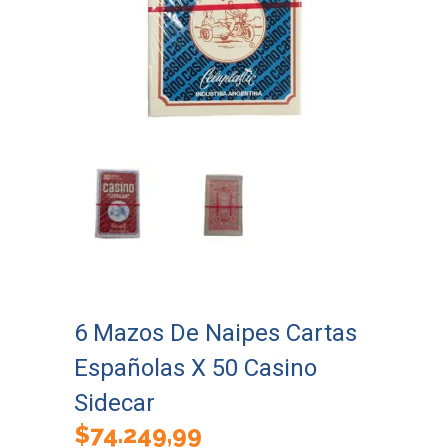
6 Mazos De Naipes Cartas
Españolas X 50 Casino
Sidecar
$
74.249,99