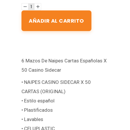
AÑADIR AL CARRITO
6 Mazos De Naipes Cartas Españolas X
50 Casino Sidecar
• NAIPES CASINO SIDECAR X 50
CARTAS (ORIGINAL)
• Estilo español
• Plastificados
• Lavables
• CELUPLASTIC