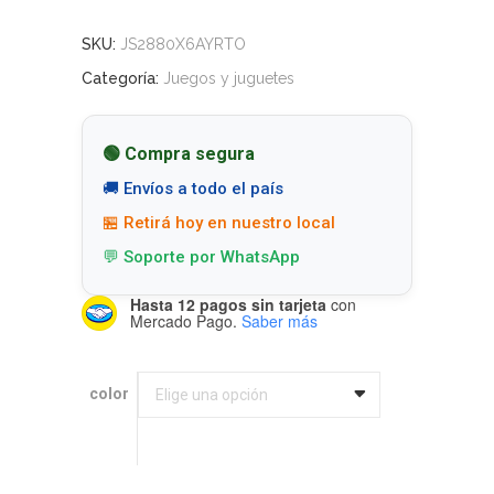
SKU:
JS2880X6AYRTO
Categoría:
Juegos y juguetes
🟢 Compra segura
🚚 Envíos a todo el país
🏪 Retirá hoy en nuestro local
💬 Soporte por WhatsApp
Hasta 12 pagos sin tarjeta
con
Mercado Pago.
Saber más
color
color
Elige una opción