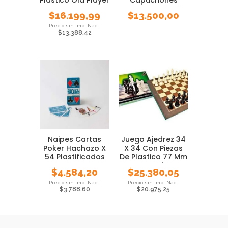
Plastico Old Player
Capuchones
Cartas
Puntas Pool X 20
$
16.199,99
$
13.500,00
Unidades
$
13.388,42
Naipes Cartas
Juego Ajedrez 34
Poker Hachazo X
X 34 Con Piezas
54 Plastificados
De Plastico 77 Mm
Local
$
4.584,20
$
25.380,05
$
3.788,60
$
20.975,25