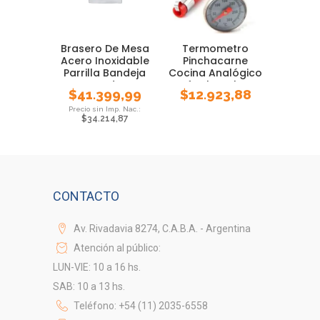
Brasero De Mesa
Termometro
Acero Inoxidable
Pinchacarne
Parrilla Bandeja
Cocina Analógico
Asado
Luft Chocolate
$
41.399,99
$
12.923,88
Rango
$
34.214,87
CONTACTO
Av. Rivadavia 8274, C.A.B.A. - Argentina
Atención al público:
LUN-VIE: 10 a 16 hs.
SAB: 10 a 13 hs.
Teléfono: +54 (11) 2035-6558