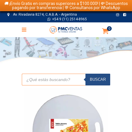
🚚 ¡Envío Gratis en compras superiores a $100.000! | 💸 Descuentos
pagando por transferencia | 💬 Consultanos por WhatsApp
Av. Rivadavia 8274, C.A.B.A. - Argentina
+54 9 (11) 2514-8965
0
TIENDA
Búsqueda
de
BUSCAR
productos