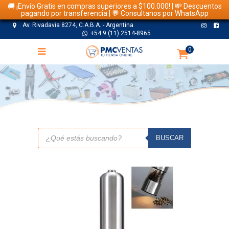
🚚 ¡Envío Gratis en compras superiores a $100.000! | 💸 Descuentos
pagando por transferencia | 💬 Consultanos por WhatsApp
Av. Rivadavia 8274, C.A.B.A. - Argentina
+54 9 (11) 2514-8965
0
TIENDA
Búsqueda
de
BUSCAR
productos