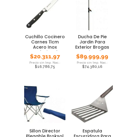
Cuchillo Cocinero
Ducha De Pie
Carnes 11cm
Jardin Para
Acero Inox
Exterior Brogas
Profesional
Camping Pileta
$
20.311,97
$
89.999,99
Stolber
$
16.786,75
$
74.380,16
Sillon Director
Espatula
Plegable Broksol
Escurridora Para