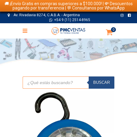
🚚 ¡Envío Gratis en compras superiores a $100.000! | 💸 Descuentos
pagando por transferencia | 💬 Consultanos por WhatsApp
Av. Rivadavia 8274, C.A.B.A. - Argentina
+54 9 (11) 2514-8965
0
TIENDA
Búsqueda
de
BUSCAR
productos