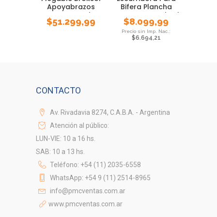
Apoyabrazos
Bifera Plancha
Posavaso Bolso
Acero Inox Broksol
$
51.299,99
$
8.099,99
$
6.694,21
CONTACTO
Av. Rivadavia 8274, C.A.B.A. - Argentina
Atención al público:
LUN-VIE: 10 a 16 hs.
SAB: 10 a 13 hs.
Teléfono: +54 (11) 2035-6558
WhatsApp: +54 9 (11) 2514-8965
info@pmcventas.com.ar
www.pmcventas.com.ar