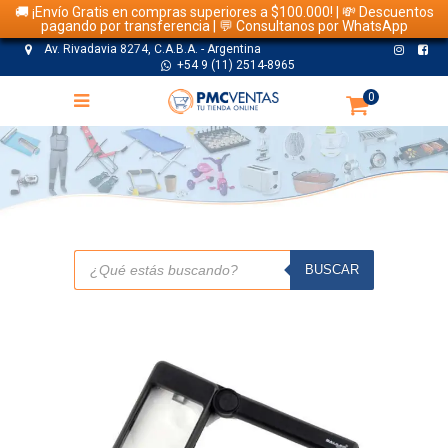
🚚 ¡Envío Gratis en compras superiores a $100.000! | 💸 Descuentos
pagando por transferencia | 💬 Consultanos por WhatsApp
Av. Rivadavia 8274, C.A.B.A. - Argentina
+54 9 (11) 2514-8965
0
TIENDA
Búsqueda
de
BUSCAR
productos