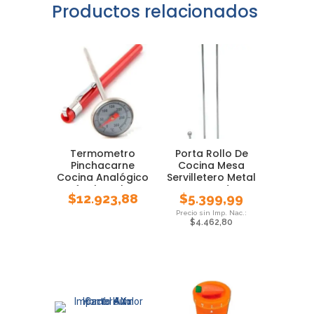
Productos relacionados
Termometro
Porta Rollo De
Pinchacarne
Cocina Mesa
Cocina Analógico
Servilletero Metal
Luft Chocolate
Cromado
$
12.923,88
$
5.399,99
Rango
$
4.462,80