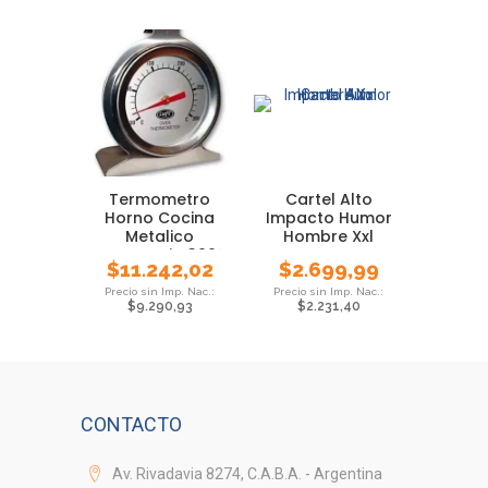
Termometro
Cartel Alto
Horno Cocina
Impacto Humor
Metalico
Hombre Xxl
Reposteria 300°
$
11.242,02
$
2.699,99
Grados
$
9.290,93
$
2.231,40
CONTACTO
Av. Rivadavia 8274, C.A.B.A. - Argentina