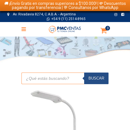
🚚 ¡Envío Gratis en compras superiores a $100.000! | 💸 Descuentos
pagando por transferencia | 💬 Consultanos por WhatsApp
Av. Rivadavia 8274, C.A.B.A. - Argentina
+54 9 (11) 2514-8965
0
TIENDA
Búsqueda
de
BUSCAR
productos