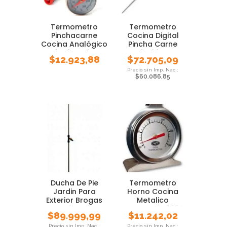
Termometro
Termometro
Pinchacarne
Cocina Digital
Cocina Analógico
Pincha Carne
Luft Chocolate
Liquidos
$
12.923,88
$
72.705,09
Rango
Gastronomia
$
60.086,85
Ducha De Pie
Termometro
Jardin Para
Horno Cocina
Exterior Brogas
Metalico
Camping Pileta
Reposteria 300°
$
89.999,99
$
11.242,02
Grados