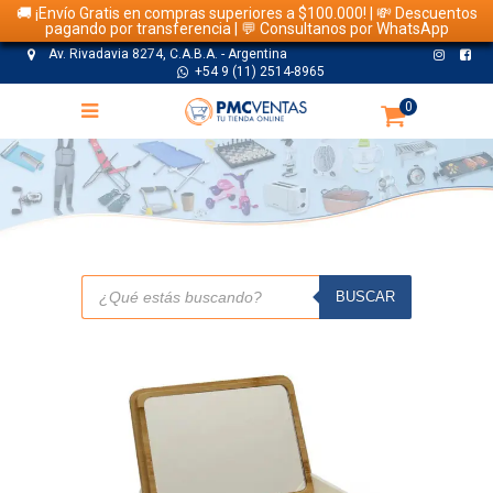
🚚 ¡Envío Gratis en compras superiores a $100.000! | 💸 Descuentos
pagando por transferencia | 💬 Consultanos por WhatsApp
Av. Rivadavia 8274, C.A.B.A. - Argentina
+54 9 (11) 2514-8965
0
TIENDA
Búsqueda
de
BUSCAR
productos