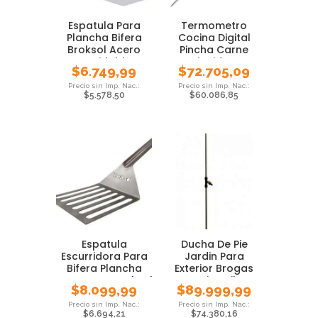
Espatula Para
Termometro
Plancha Bifera
Cocina Digital
Broksol Acero
Pincha Carne
Inoxidable
Liquidos
$
6.749,99
$
72.705,09
Gastronomia
$
5.578,50
$
60.086,85
Espatula
Ducha De Pie
Escurridora Para
Jardin Para
Bifera Plancha
Exterior Brogas
Acero Inox Broksol
Camping Pileta
$
8.099,99
$
89.999,99
$
6.694,21
$
74.380,16