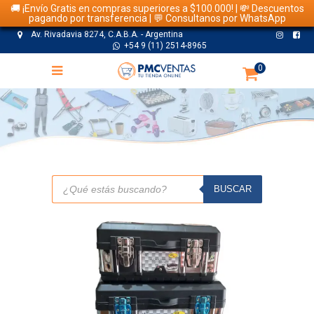
🚚 ¡Envío Gratis en compras superiores a $100.000! | 💸 Descuentos
pagando por transferencia | 💬 Consultanos por WhatsApp
Av. Rivadavia 8274, C.A.B.A. - Argentina
+54 9 (11) 2514-8965
0
TIENDA
Búsqueda
de
BUSCAR
productos