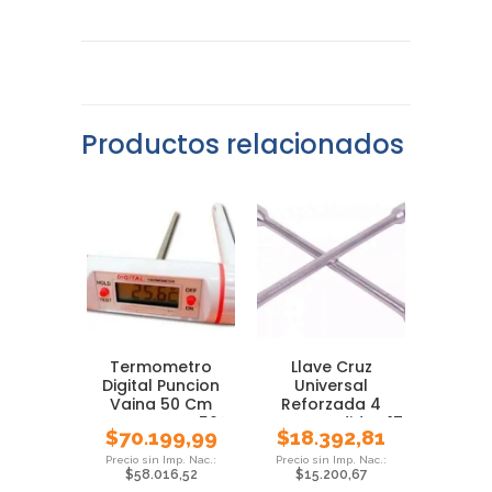
Productos relacionados
Termometro
Llave Cruz
Digital Puncion
Universal
Vaina 50 Cm
Reforzada 4
Acero Inox. -50°
Bocas Medidas 17
$
70.199,99
$
18.392,81
+300°
19 21 23
$
58.016,52
$
15.200,67