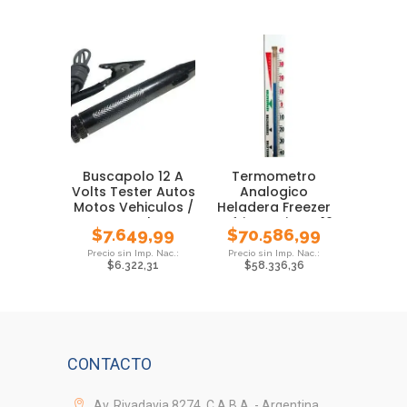
Buscapolo 12 A
Termometro
Volts Tester Autos
Analogico
Motos Vehiculos /
Heladera Freezer
Metal.
Refrigeracion X 10
$
7.649,99
$
70.586,99
Uni
$
6.322,31
$
58.336,36
CONTACTO
Av. Rivadavia 8274, C.A.B.A. - Argentina