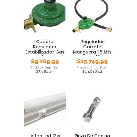
Cabeza
Regulador
Regulador
Garrafa
Estabilizador Gas
Manguera 1,5 Mts
Envasado Garrafa
Brogas 10kg
$
9.269,99
$
15.749,99
10 Kg
Cocina Anafe
$
7.661,15
$
13.016,52
Liston Led 12w
Pinza De Cocina