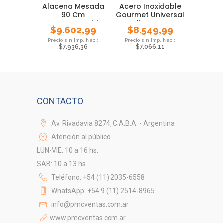
Alacena Mesada
Acero Inoxidable
90 Cm
Gourmet Universal
Interconectable
Alimentos
$
9.602,99
$
8.549,99
Luz Fria
$
7.936,36
$
7.066,11
CONTACTO
Av. Rivadavia 8274, C.A.B.A. - Argentina
Atención al público:
LUN-VIE: 10 a 16 hs.
SAB: 10 a 13 hs.
Teléfono: +54 (11) 2035-6558
WhatsApp: +54 9 (11) 2514-8965
info@pmcventas.com.ar
www.pmcventas.com.ar