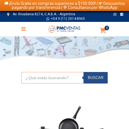
🚚 ¡Envío Gratis en compras superiores a $100.000! | 💸 Descuentos
pagando por transferencia | 💬 Consultanos por WhatsApp
Av. Rivadavia 8274, C.A.B.A. - Argentina
+54 9 (11) 2514-8965
0
TIENDA
Búsqueda
de
BUSCAR
productos