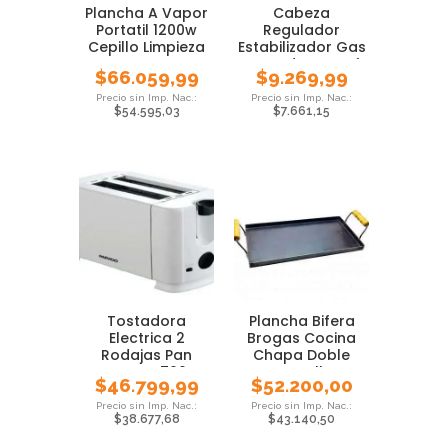
Plancha A Vapor
Cabeza
Portatil 1200w
Regulador
Cepillo Limpieza
Estabilizador Gas
Daewoo
Envasado Garrafa
$
66.059,99
$
9.269,99
10 Kg
$
54.595,03
$
7.661,15
Tostadora
Plancha Bifera
Electrica 2
Brogas Cocina
Rodajas Pan
Chapa Doble
Daewoo 700w
Hornalla
$
46.799,99
$
52.200,00
$
38.677,68
$
43.140,50