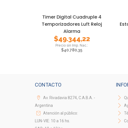
Timer Digital Cuadruple 4
Temporizadores Luft Reloj
Est
Alarma
$
49.344,22
$
40.780,35
CONTACTO
INFO
Av. Rivadavia 8274, C.A.B.A. -
Qu
Argentina
A
Atención al público:
Té
LUN-VIE: 10 a 16 hs.
Co