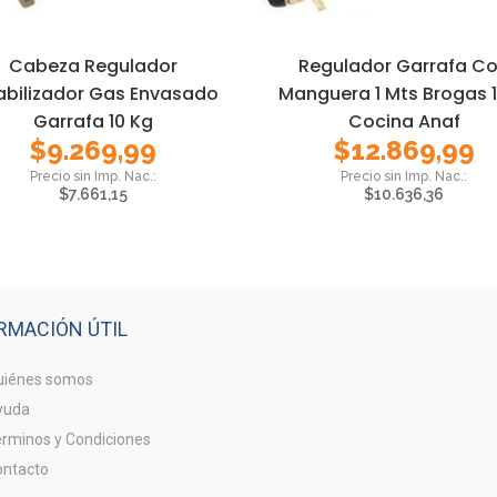
Cabeza Regulador
Regulador Garrafa C
abilizador Gas Envasado
Manguera 1 Mts Brogas 
Garrafa 10 Kg
Cocina Anaf
$
9.269,99
$
12.869,99
$
7.661,15
$
10.636,36
RMACIÓN ÚTIL
iénes somos
yuda
rminos y Condiciones
ntacto