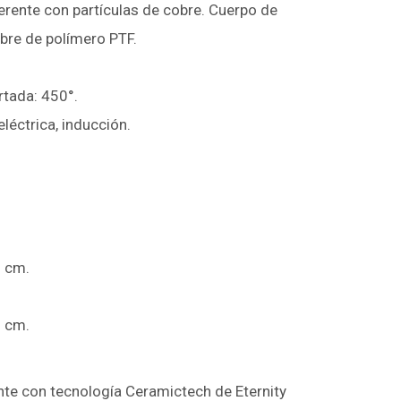
erente con partículas de cobre. Cuerpo de
ibre de polímero PTF.
tada: 450°.
eléctrica, inducción.
6 cm.
0 cm.
ente con tecnología Ceramictech de Eternity