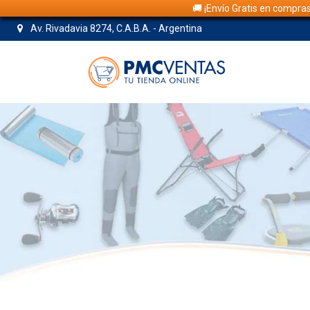
🚚 ¡Envío Gratis en compra
Av. Rivadavia 8274, C.A.B.A. - Argentina