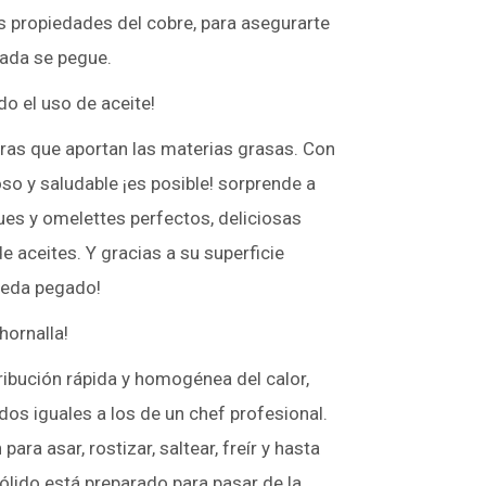
s propiedades del cobre, para asegurarte
nada se pegue.
do el uso de aceite!
extras que aportan las materias grasas. Con
so y saludable ¡es posible! sorprende a
ues y omelettes perfectos, deliciosas
 aceites. Y gracias a su superficie
ueda pegado!
hornalla!
ribución rápida y homogénea del calor,
dos iguales a los de un chef profesional.
para asar, rostizar, saltear, freír y hasta
sólido está preparado para pasar de la