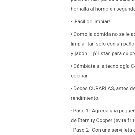
hornalla al horno en segund
• ¡Fácil de limpiar!
• Como la comida no se le ad
limpiar tan solo con un pañ
y jabón…. ¡Y listas para su p
• Cámbiate a la tecnología 
cocinar.
• Debes CURARLAS, antes del
rendimiento:
· Paso 1- Agrega una pequeña
de Eternity Copper (evita frit
· Paso 2- Con una servilleta d