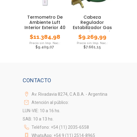
Termometro De
Cabeza
Ambiente Luft
Regulador
Interior Exterior 40
Estabilizador Gas
Cm Largo
Envasado Garrafa
$
11.384,98
$
9.269,99
10 Kg
$
9.409,07
$
7.661,15
CONTACTO
Av. Rivadavia 8274, C.A.B.A. - Argentina
Atención al público:
LUN-VIE: 10 a 16 hs.
SAB: 10 a 13 hs.
Teléfono: +54 (11) 2035-6558
WhatsApp: +54 9 (11) 2514-8965