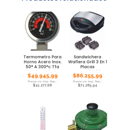
Termometro Para
Sandwichera
Horno Acero Inox.
Waflera Grill 3 En 1
50° A 300°c Tfa
Placas
Giratorio
Intercambiables
$
49.945,99
$
86.255,99
750w
$
41.277,68
$
71.285,94