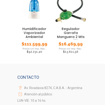
Humidificador
Regulador
Vaporizador
Garrafa
Ambiental
Manguera 2 Mts
Ultrasonico
Brogas 10kg
$
111.599,99
$
16.469,99
Daewoo 3 Lts
Cocina Anafe
$
92.231,40
$
13.611,56
CONTACTO
Av. Rivadavia 8274, C.A.B.A. - Argentina
Atención al público:
LUN-VIE: 10 a 16 hs.