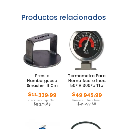
Productos relacionados
Prensa
Termometro Para
Hamburguesa
Horno Acero Inox.
Smasher 11 Cm
50° A 300°c Tfa
Pisa Burguer
Giratorio
$
11.339,99
$
49.945,99
Broksol Local
$
9.371,89
$
41.277,68