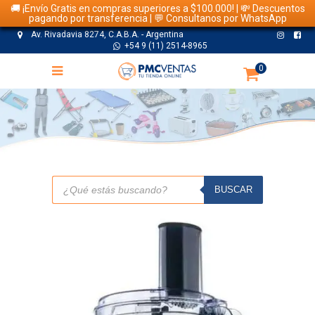
🚚 ¡Envío Gratis en compras superiores a $100.000! | 💸 Descuentos
pagando por transferencia | 💬 Consultanos por WhatsApp
Av. Rivadavia 8274, C.A.B.A. - Argentina
+54 9 (11) 2514-8965
0
TIENDA
Búsqueda
de
BUSCAR
productos