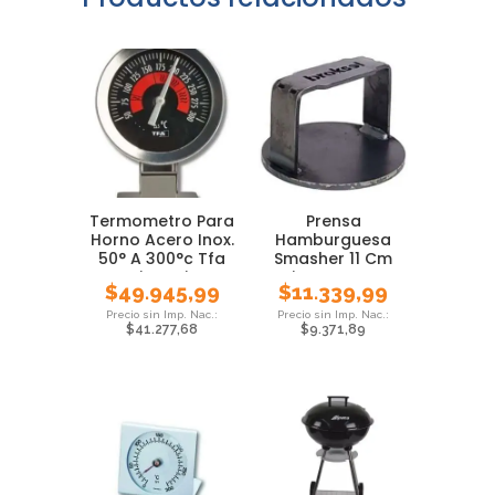
Termometro Para
Prensa
Horno Acero Inox.
Hamburguesa
50° A 300°c Tfa
Smasher 11 Cm
Giratorio
Pisa Burguer
$
49.945,99
$
11.339,99
Broksol Local
$
41.277,68
$
9.371,89