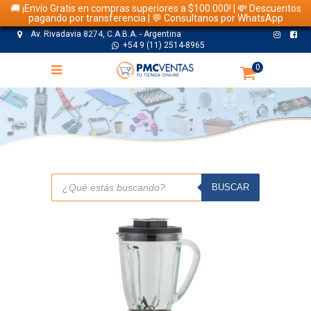
🚚 ¡Envío Gratis en compras superiores a $100.000! | 💸 Descuentos
pagando por transferencia | 💬 Consultanos por WhatsApp
Av. Rivadavia 8274, C.A.B.A. - Argentina
+54 9 (11) 2514-8965
0
TIENDA
Búsqueda
de
BUSCAR
productos