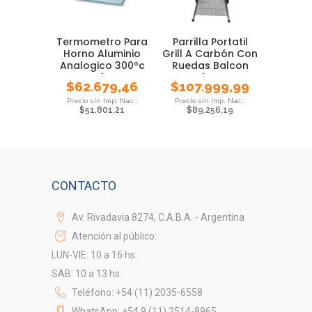
Termometro Para
Parrilla Portatil
Horno Aluminio
Grill A Carbón Con
Analogico 300ºc
Ruedas Balcon
Tfa
Barbacoa
$
62.679,46
$
107.999,99
$
51.801,21
$
89.256,19
CONTACTO
Av. Rivadavia 8274, C.A.B.A. - Argentina
Atención al público:
LUN-VIE: 10 a 16 hs.
SAB: 10 a 13 hs.
Teléfono: +54 (11) 2035-6558
WhatsApp: +54 9 (11) 2514-8965