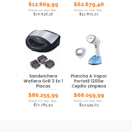
Brogas 10kg
Tfa
$
12.869,99
$
62.679,46
Cocina Anaf
$
10.636,36
$
51.801,21
Sandwichera
Plancha A Vapor
Waflera Grill 3 En 1
Portatil 1200w
Placas
Cepillo Limpieza
Intercambiables
Daewoo
$
86.255,99
$
66.059,99
750w
$
71.285,94
$
54.595,03