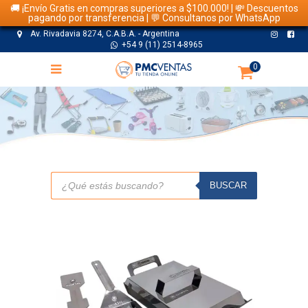
🚚 ¡Envío Gratis en compras superiores a $100.000! | 💸 Descuentos
pagando por transferencia | 💬 Consultanos por WhatsApp
Av. Rivadavia 8274, C.A.B.A. - Argentina
+54 9 (11) 2514-8965
0
TIENDA
Búsqueda
de
BUSCAR
productos