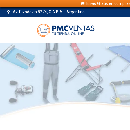
🚚 ¡Envío Gratis en compra
Av. Rivadavia 8274, C.A.B.A. - Argentina