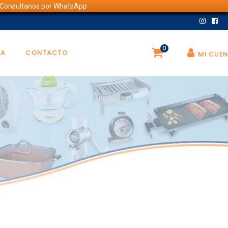
💬 Consultanos por WhatsApp
0
DA
CONTACTO
MI CUE