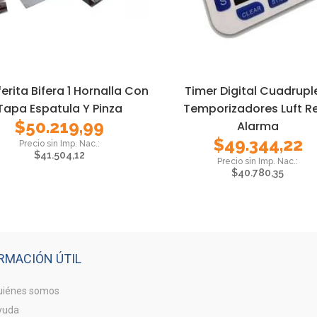
iferita Bifera 1 Hornalla Con
Timer Digital Cuadrupl
Tapa Espatula Y Pinza
Temporizadores Luft Re
$
50.219,99
Alarma
$
49.344,22
$
41.504,12
$
40.780,35
RMACIÓN ÚTIL
iénes somos
yuda