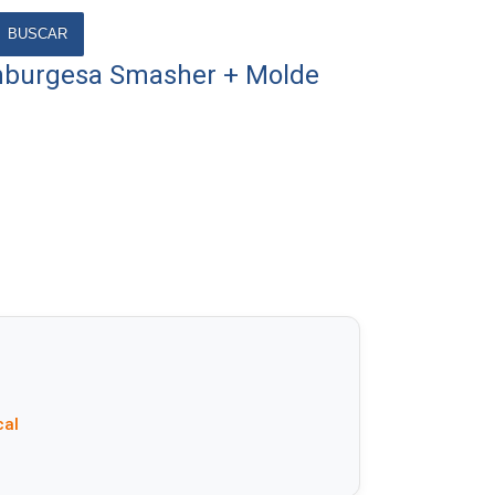
BUSCAR
burgesa Smasher + Molde
cal