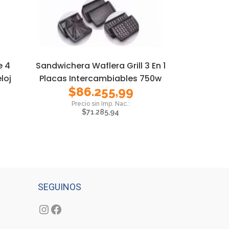
e 4
Sandwichera Waflera Grill 3 En 1
loj
Placas Intercambiables 750w
$
86.255,99
$
71.285,94
SEGUINOS
Instagram
Facebook