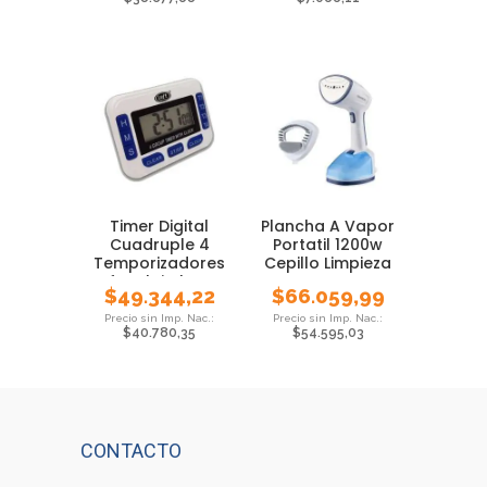
Timer Digital
Plancha A Vapor
Cuadruple 4
Portatil 1200w
Temporizadores
Cepillo Limpieza
Luft Reloj Alarma
Daewoo
$
49.344,22
$
66.059,99
$
40.780,35
$
54.595,03
CONTACTO