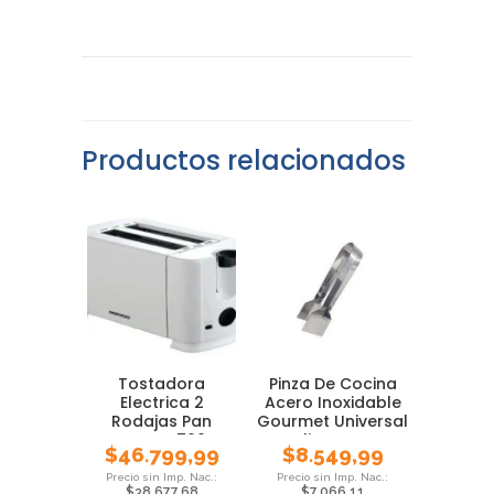
Productos relacionados
Tostadora
Pinza De Cocina
Electrica 2
Acero Inoxidable
Rodajas Pan
Gourmet Universal
Daewoo 700w
Alimentos
$
46.799,99
$
8.549,99
$
38.677,68
$
7.066,11