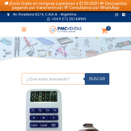
🚚 ¡Envío Gratis en compras superiores a $100.000! | 💸 Descuentos
pagando por transferencia | 💬 Consultanos por WhatsApp
Av. Rivadavia 8274, C.A.B.A. - Argentina
+54 9 (11) 2514-8965
0
TIENDA
Búsqueda
de
BUSCAR
productos