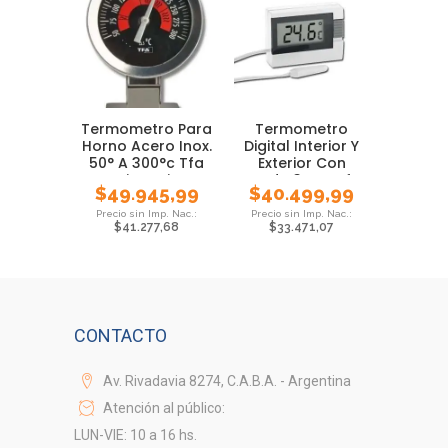
Termometro Para
Termometro
Horno Acero Inox.
Digital Interior Y
50° A 300°c Tfa
Exterior Con
Giratorio
Sonda 3 Mts Tfa
$
49.945,99
$
40.499,99
$
41.277,68
$
33.471,07
CONTACTO
Av. Rivadavia 8274, C.A.B.A. - Argentina
Atención al público:
LUN-VIE: 10 a 16 hs.