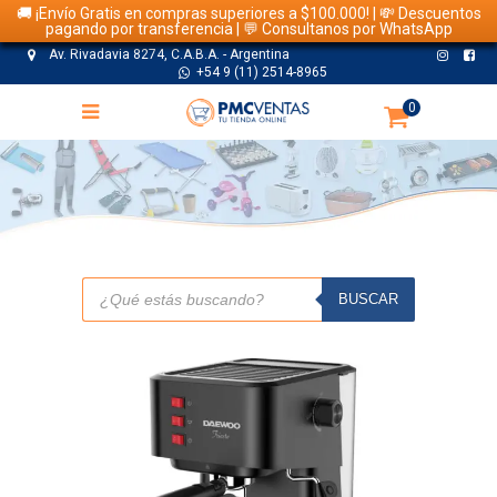
🚚 ¡Envío Gratis en compras superiores a $100.000! | 💸 Descuentos
pagando por transferencia | 💬 Consultanos por WhatsApp
Av. Rivadavia 8274, C.A.B.A. - Argentina
+54 9 (11) 2514-8965
0
TIENDA
Búsqueda
de
BUSCAR
productos