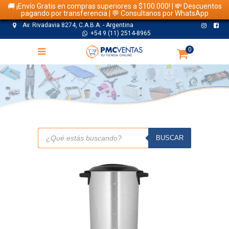
🚚 ¡Envío Gratis en compras superiores a $100.000! | 💸 Descuentos
pagando por transferencia | 💬 Consultanos por WhatsApp
Av. Rivadavia 8274, C.A.B.A. - Argentina
+54 9 (11) 2514-8965
0
TIENDA
Búsqueda
de
BUSCAR
productos