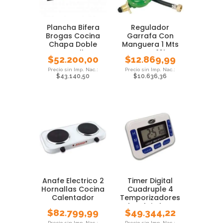
Plancha Bifera
Regulador
Brogas Cocina
Garrafa Con
Chapa Doble
Manguera 1 Mts
Hornalla
Brogas 10kg
$
52.200,00
$
12.869,99
Cocina Anaf
$
43.140,50
$
10.636,36
Anafe Electrico 2
Timer Digital
Hornallas Cocina
Cuadruple 4
Calentador
Temporizadores
Luft Reloj Alarma
$
82.799,99
$
49.344,22