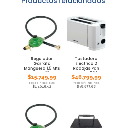
Productos relacionados
Regulador
Tostadora
Garrafa
Electrica 2
Manguera 1,5 Mts
Rodajas Pan
Brogas 10kg
Daewoo 700w
$
15.749,99
$
46.799,99
Cocina Anafe
$
13.016,52
$
38.677,68