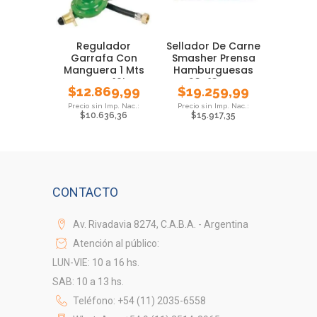
Regulador
Sellador De Carne
Garrafa Con
Smasher Prensa
Manguera 1 Mts
Hamburguesas
Brogas 10kg
23×13 Cm
$
12.869,99
$
19.259,99
Cocina Anaf
$
10.636,36
$
15.917,35
CONTACTO
Av. Rivadavia 8274, C.A.B.A. - Argentina
Atención al público:
LUN-VIE: 10 a 16 hs.
SAB: 10 a 13 hs.
Teléfono: +54 (11) 2035-6558