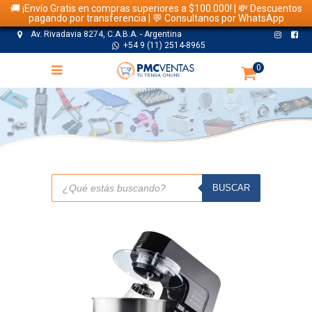
🚚 ¡Envío Gratis en compras superiores a $100.000! | 💸 Descuentos
pagando por transferencia | 💬 Consultanos por WhatsApp
Av. Rivadavia 8274, C.A.B.A. - Argentina
+54 9 (11) 2514-8965
0
TIENDA
Búsqueda
de
BUSCAR
productos