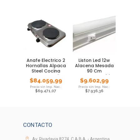
Anafe Electrico 2
Liston Led 12w
Hornallas Alpaca
Alacena Mesada
Steel Cocina
90 Cm
Acero Inoxi
Interconectable
$
84.059,99
$
9.602,99
Luz Fria
$
69.471,07
$
7.936,36
CONTACTO
Av. Rivadavia 8274, C.A.B.A. - Argentina