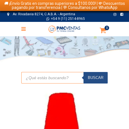
🚚 ¡Envío Gratis en compras superiores a $100.000! | 💸 Descuentos
pagando por transferencia | 💬 Consultanos por WhatsApp
Av. Rivadavia 8274, C.A.B.A. - Argentina
+54 9 (11) 2514-8965
0
TIENDA
Búsqueda
de
BUSCAR
productos