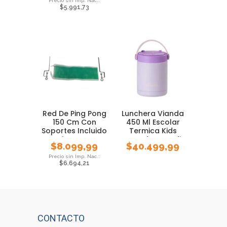
$
5.991,73
Red De Ping Pong
Lunchera Vianda
150 Cm Con
450 Ml Escolar
Soportes Incluido
Termica Kids
Tenis De Mesa
Waterdog Foodie
$
8.099,99
$
40.499,99
$
6.694,21
CONTACTO