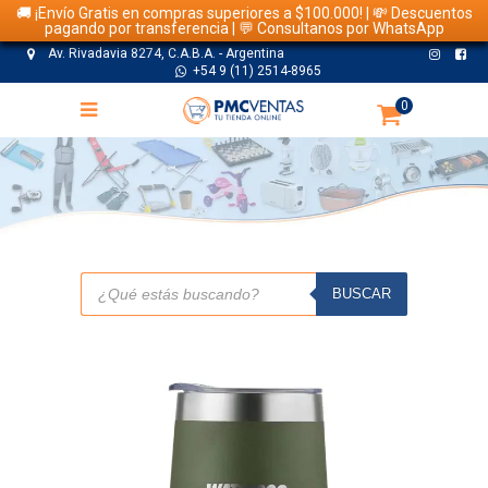
🚚 ¡Envío Gratis en compras superiores a $100.000! | 💸 Descuentos
pagando por transferencia | 💬 Consultanos por WhatsApp
Av. Rivadavia 8274, C.A.B.A. - Argentina
+54 9 (11) 2514-8965
0
TIENDA
Búsqueda
de
BUSCAR
productos