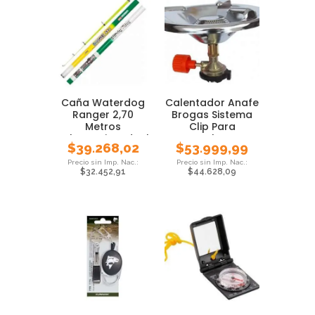
Caña Waterdog
Calentador Anafe
Ranger 2,70
Brogas Sistema
Metros
Clip Para
Telescopica Ideal
Cartucho Gas
$
39.268,02
$
53.999,99
Pejerrey
$
32.452,91
$
44.628,09