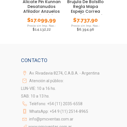
Alicate Pin Kunnan
Brujula De Bolsillo
Desatanudos
Regla Mapa
Afilador Anzuelos
Espejo Correa
Limpia Ojal
Waterdog Local
$
17.099,99
$
7.737,90
$
14.132,22
$
6.394,96
CONTACTO
Av. Rivadavia 8274, C.A.B.A. - Argentina
Atención al público:
LUN-VIE: 10 a 16 hs.
SAB: 10 a 13 hs.
Teléfono: +54 (11) 2035-6558
WhatsApp: +54 9 (11) 2514-8965
info@pmcventas.com.ar
www.pmcventas.com.ar