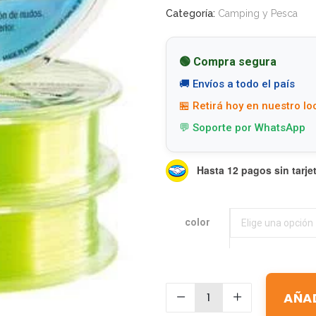
Categoría:
Camping y Pesca
🟢 Compra segura
🚚 Envíos a todo el país
🏪 Retirá hoy en nuestro lo
💬 Soporte por WhatsApp
Hasta 12 pagos sin tarje
color
color
Elige una opción
AÑAD