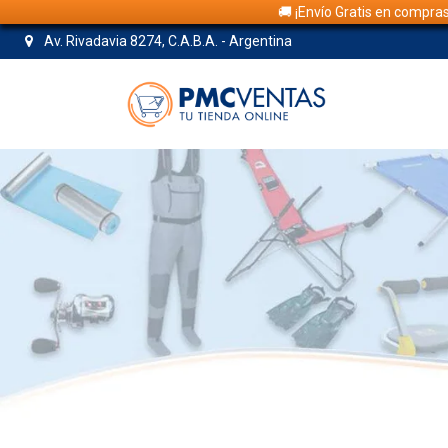
🚚 ¡Envío Gratis en compra
Av. Rivadavia 8274, C.A.B.A. - Argentina