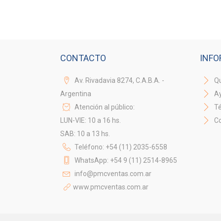
CONTACTO
INFO
Av. Rivadavia 8274, C.A.B.A. -
Qu
Argentina
A
Atención al público:
Té
LUN-VIE: 10 a 16 hs.
Co
SAB: 10 a 13 hs.
Teléfono: +54 (11) 2035-6558
WhatsApp: +54 9 (11) 2514-8965
info@pmcventas.com.ar
www.pmcventas.com.ar