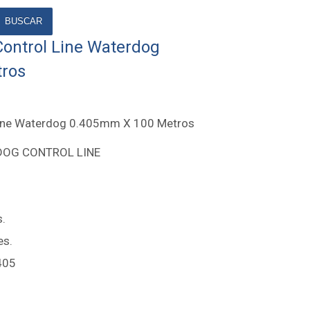
BUSCAR
Control Line Waterdog
ros
 Line Waterdog 0.405mm X 100 Metros
OG CONTROL LINE
s.
es.
405