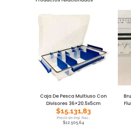
Caja De Pesca Multiuso Con
Br
Divisores 36×20.5x5cm
Fl
$
15.131,83
$
12.505,64