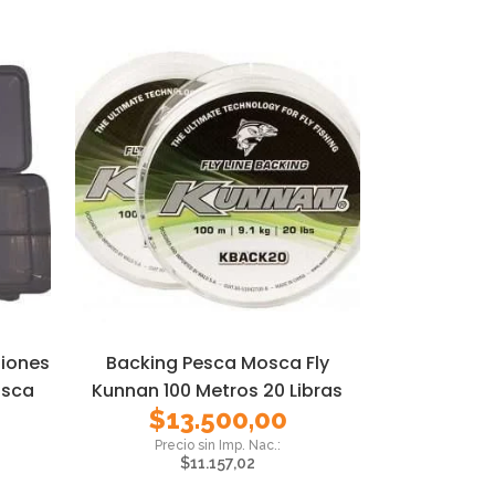
siones
Backing Pesca Mosca Fly
osca
Kunnan 100 Metros 20 Libras
$
13.500,00
$
11.157,02