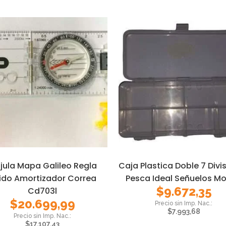
ujula Mapa Galileo Regla
Caja Plastica Doble 7 Divi
uido Amortizador Correa
Pesca Ideal Señuelos M
$
9.672,35
Cd703l
$
20.699,99
$
7.993,68
$
17.107,43