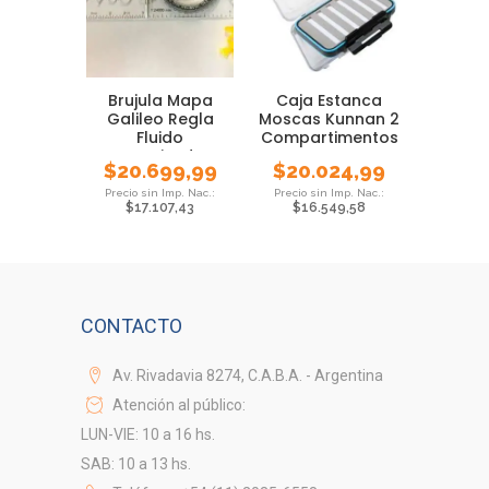
Brujula Mapa
Caja Estanca
Galileo Regla
Moscas Kunnan 2
Fluido
Compartimentos
Amortizador
Pesca Foam
$
20.699,99
$
20.024,99
Correa Cd703l
$
17.107,43
$
16.549,58
CONTACTO
Av. Rivadavia 8274, C.A.B.A. - Argentina
Atención al público:
LUN-VIE: 10 a 16 hs.
SAB: 10 a 13 hs.