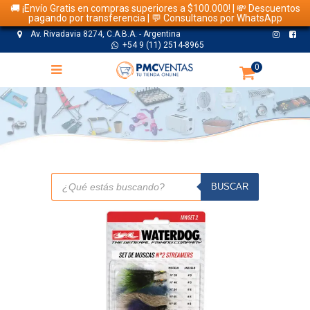
🚚 ¡Envío Gratis en compras superiores a $100.000! | 💸 Descuentos
pagando por transferencia | 💬 Consultanos por WhatsApp
Av. Rivadavia 8274, C.A.B.A. - Argentina
+54 9 (11) 2514-8965
0
TIENDA
Búsqueda
de
BUSCAR
productos