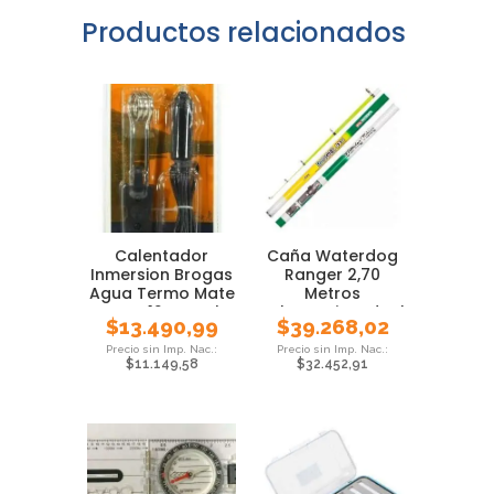
Productos relacionados
Calentador
Caña Waterdog
Inmersion Brogas
Ranger 2,70
Agua Termo Mate
Metros
Auto 12v Local
Telescopica Ideal
$
13.490,99
$
39.268,02
Pejerrey
$
11.149,58
$
32.452,91