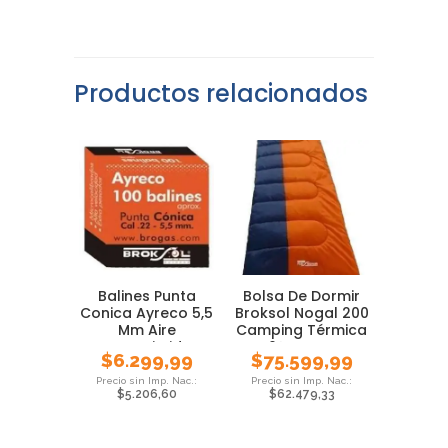
Productos relacionados
Balines Punta
Bolsa De Dormir
Conica Ayreco 5,5
Broksol Nogal 200
Mm Aire
Camping Térmica
Comprimido
0° Carpa
$
6.299,99
$
75.599,99
$
5.206,60
$
62.479,33