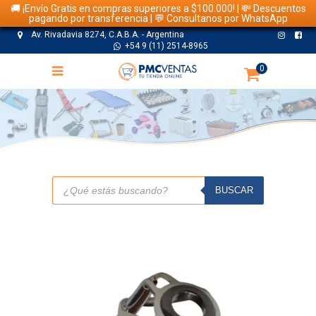
🚚 ¡Envío Gratis en compras superiores a $100.000! | 💸 Descuentos
pagando por transferencia | 💬 Consultanos por WhatsApp
Av. Rivadavia 8274, C.A.B.A. - Argentina
+54 9 (11) 2514-8965
0
TIENDA
Búsqueda
de
BUSCAR
productos