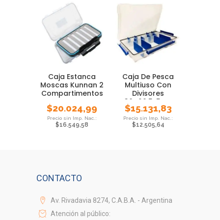
Caja Estanca
Caja De Pesca
Moscas Kunnan 2
Multiuso Con
Compartimentos
Divisores
Pesca Foam
36×20.5x5cm
$
20.024,99
$
15.131,83
$
16.549,58
$
12.505,64
CONTACTO
Av. Rivadavia 8274, C.A.B.A. - Argentina
Atención al público: