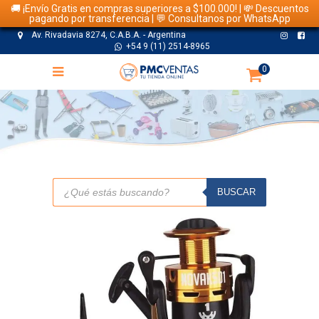
🚚 ¡Envío Gratis en compras superiores a $100.000! | 💸 Descuentos
pagando por transferencia | 💬 Consultanos por WhatsApp
Av. Rivadavia 8274, C.A.B.A. - Argentina
+54 9 (11) 2514-8965
0
TIENDA
Búsqueda
de
BUSCAR
productos