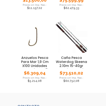
$
13.500,00
$
75.599,99
$
11.157,02
$
62.479,33
Anzuelos Pesca
Caña Pesca
Para Mar 1,9 Cm
Waterdog Skeena
X100 Unidades
2.10m 15-40gr
Waterdog Nº 7
Tararira Dorado
$
6.309,04
$
73.510,02
$
5.214,08
$
60.752,08