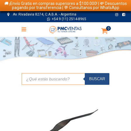
🚚 ¡Envío Gratis en compras superiores a $100.000! | 💸 Descuentos
pagando por transferencia | 💬 Consultanos por WhatsApp
Av. Rivadavia 8274, C.A.B.A. - Argentina
+54 9 (11) 2514-8965
0
TIENDA
Búsqueda
de
BUSCAR
productos