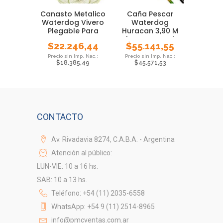
Canasto Metalico
Caña Pescar
Waterdog Vivero
Waterdog
Plegable Para
Huracan 3,90 M
Peces Pesca
Telesc Mar Accion
$
22.246,44
$
55.141,55
Pesada
$
18.385,49
$
45.571,53
CONTACTO
Av. Rivadavia 8274, C.A.B.A. - Argentina
Atención al público:
LUN-VIE: 10 a 16 hs.
SAB: 10 a 13 hs.
Teléfono: +54 (11) 2035-6558
WhatsApp: +54 9 (11) 2514-8965
info@pmcventas.com.ar