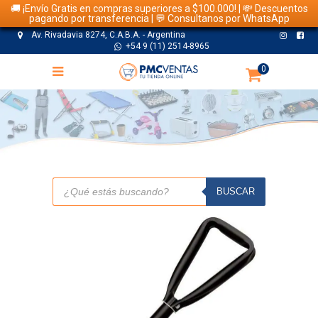
🚚 ¡Envío Gratis en compras superiores a $100.000! | 💸 Descuentos
pagando por transferencia | 💬 Consultanos por WhatsApp
Av. Rivadavia 8274, C.A.B.A. - Argentina
+54 9 (11) 2514-8965
0
TIENDA
Búsqueda
de
BUSCAR
productos