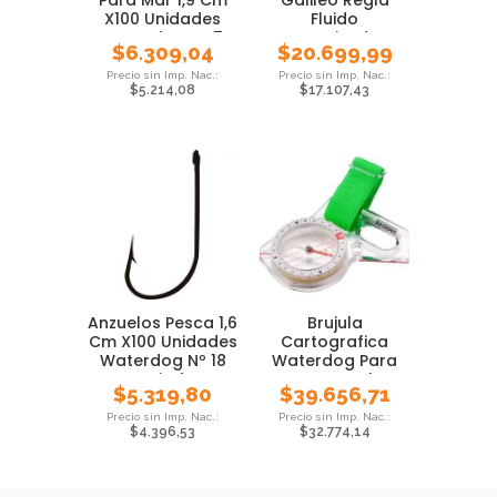
X100 Unidades
Fluido
Waterdog Nº 7
Amortizador
$
6.309,04
$
20.699,99
Correa Cd703l
$
5.214,08
$
17.107,43
Anzuelos Pesca 1,6
Brujula
Cm X100 Unidades
Cartografica
Waterdog Nº 18
Waterdog Para
Variada
Mapa Regla
$
5.319,80
$
39.656,71
Pmcventas
$
4.396,53
$
32.774,14