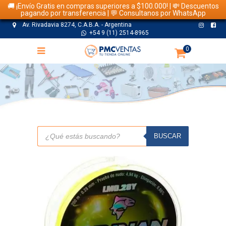
🚚 ¡Envío Gratis en compras superiores a $100.000! | 💸 Descuentos
pagando por transferencia | 💬 Consultanos por WhatsApp
Av. Rivadavia 8274, C.A.B.A. - Argentina
+54 9 (11) 2514-8965
0
TIENDA
Búsqueda
de
BUSCAR
productos