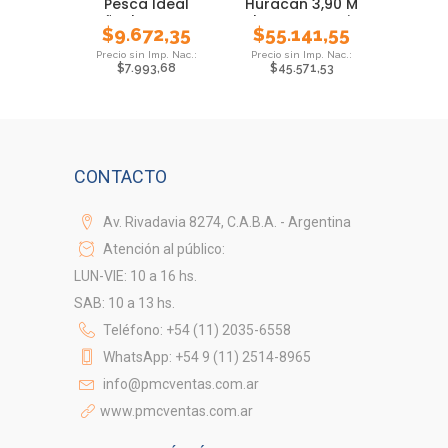
Pesca Ideal
Huracan 3,90 M
Señuelos Mosca
Telesc Mar Accion
$
9.672,35
$
55.141,55
Pesada
$
7.993,68
$
45.571,53
CONTACTO
Av. Rivadavia 8274, C.A.B.A. - Argentina
Atención al público:
LUN-VIE: 10 a 16 hs.
SAB: 10 a 13 hs.
Teléfono: +54 (11) 2035-6558
WhatsApp: +54 9 (11) 2514-8965
info@pmcventas.com.ar
www.pmcventas.com.ar