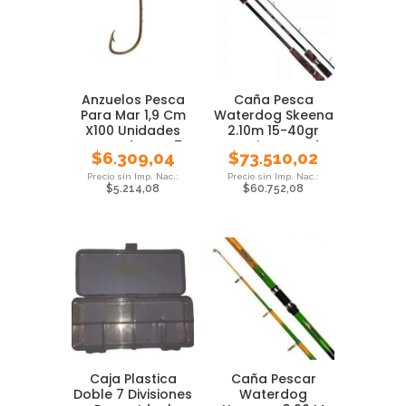
Anzuelos Pesca
Caña Pesca
Para Mar 1,9 Cm
Waterdog Skeena
X100 Unidades
2.10m 15-40gr
Waterdog Nº 7
Tararira Dorado
$
6.309,04
$
73.510,02
$
5.214,08
$
60.752,08
Caja Plastica
Caña Pescar
Doble 7 Divisiones
Waterdog