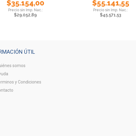
$
35.154,00
$
55.141,55
$
29.052,89
$
45.571,53
RMACIÓN ÚTIL
iénes somos
yuda
rminos y Condiciones
ntacto