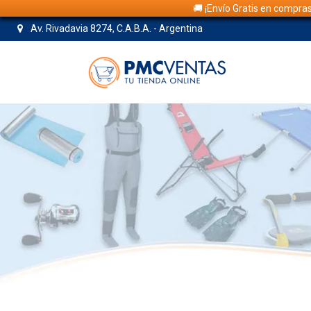
🚚 ¡Envío Gratis en compra
Av. Rivadavia 8274, C.A.B.A. - Argentina