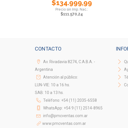
$
134.999,99
$
111.570,24
CONTACTO
INFO
Av. Rivadavia 8274, C.A.B.A. -
Qu
Argentina
A
Atención al público:
Té
LUN-VIE: 10 a 16 hs.
Co
SAB: 10 a 13 hs.
Teléfono: +54 (11) 2035-6558
WhatsApp: +54 9 (11) 2514-8965
info@pmcventas.com.ar
www.pmcventas.com.ar