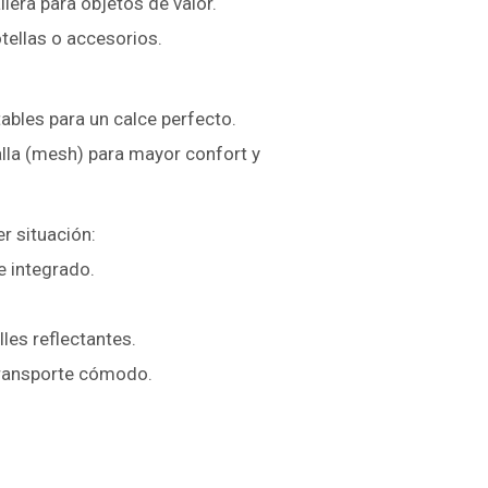
llera para objetos de valor.
otellas o accesorios.
ables para un calce perfecto.
lla (mesh) para mayor confort y
r situación:
e integrado.
lles reflectantes.
 transporte cómodo.