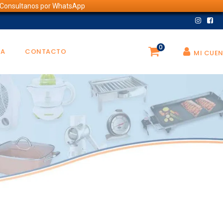
💬 Consultanos por WhatsApp
0
DA
CONTACTO
MI CUE