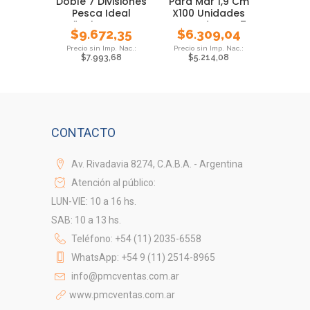
Doble 7 Divisiones
Para Mar 1,9 Cm
Pesca Ideal
X100 Unidades
Señuelos Mosca
Waterdog Nº 7
$
9.672,35
$
6.309,04
$
7.993,68
$
5.214,08
CONTACTO
Av. Rivadavia 8274, C.A.B.A. - Argentina
Atención al público:
LUN-VIE: 10 a 16 hs.
SAB: 10 a 13 hs.
Teléfono: +54 (11) 2035-6558
WhatsApp: +54 9 (11) 2514-8965
info@pmcventas.com.ar
www.pmcventas.com.ar