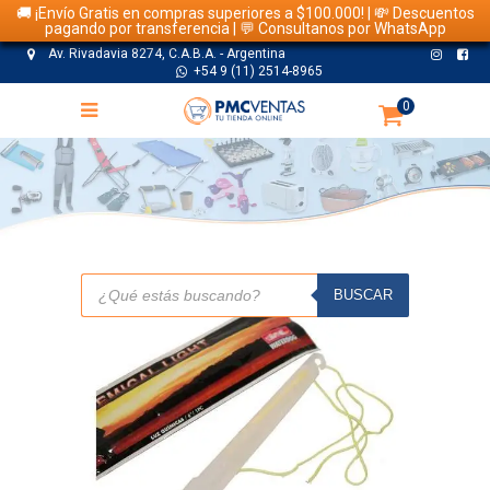
🚚 ¡Envío Gratis en compras superiores a $100.000! | 💸 Descuentos
pagando por transferencia | 💬 Consultanos por WhatsApp
Av. Rivadavia 8274, C.A.B.A. - Argentina
+54 9 (11) 2514-8965
0
TIENDA
Búsqueda
de
BUSCAR
productos