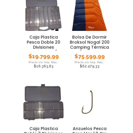
Caja Plastica
Bolsa De Dormir
Pesca Doble 20
Broksol Nogal 200
Divisiones
Camping Térmica
Gavetero P/
0° Carpa
$
19.799,99
$
75.599,99
Anzuelos
$
16.363,63
$
62.479,33
Caja Plastica
Anzuelos Pesca