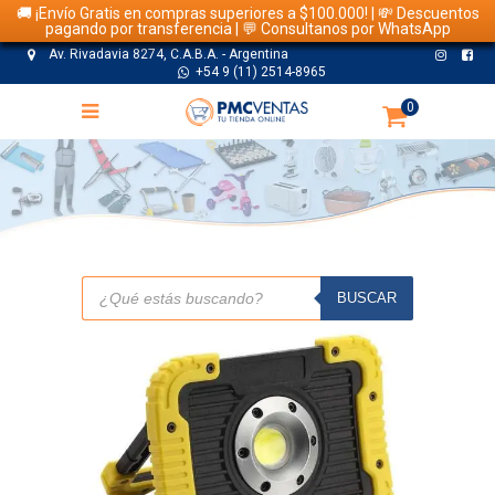
🚚 ¡Envío Gratis en compras superiores a $100.000! | 💸 Descuentos
pagando por transferencia | 💬 Consultanos por WhatsApp
Av. Rivadavia 8274, C.A.B.A. - Argentina
+54 9 (11) 2514-8965
0
TIENDA
Búsqueda
de
BUSCAR
productos