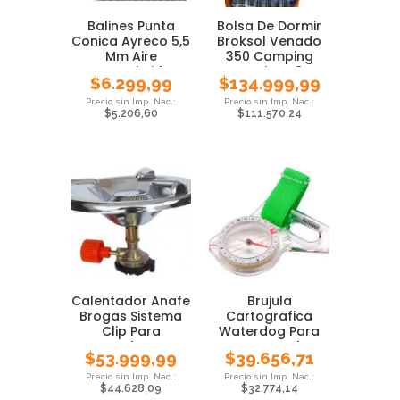
Balines Punta
Bolsa De Dormir
Conica Ayreco 5,5
Broksol Venado
Mm Aire
350 Camping
Comprimido
Termica -8°
$
6.299,99
$
134.999,99
Carpa
$
5.206,60
$
111.570,24
Calentador Anafe
Brujula
Brogas Sistema
Cartografica
Clip Para
Waterdog Para
Cartucho Gas
Mapa Regla
$
53.999,99
$
39.656,71
Pmcventas
$
44.628,09
$
32.774,14