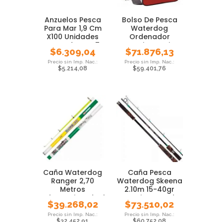
Anzuelos Pesca
Bolso De Pesca
Para Mar 1,9 Cm
Waterdog
X100 Unidades
Ordenador
Waterdog Nº 7
Camping Varios
$
6.309,04
$
71.876,13
Bolsillos
$
5.214,08
$
59.401,76
Caña Waterdog
Caña Pesca
Ranger 2,70
Waterdog Skeena
Metros
2.10m 15-40gr
Telescopica Ideal
Tararira Dorado
$
39.268,02
$
73.510,02
Pejerrey
$
32.452,91
$
60.752,08