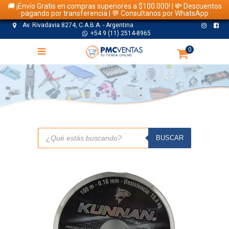
🚚 ¡Envío Gratis en compras superiores a $100.000! | 💸 Descuentos
pagando por transferencia | 💬 Consultanos por WhatsApp
Av. Rivadavia 8274, C.A.B.A. - Argentina
+54 9 (11) 2514-8965
0
TIENDA
Búsqueda
de
BUSCAR
productos