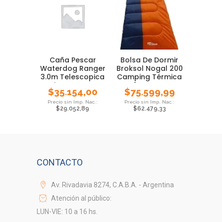
Caña Pescar
Bolsa De Dormir
Waterdog Ranger
Broksol Nogal 200
3.0m Telescopica
Camping Térmica
Pejerrey Carpa
0° Carpa
$
35.154,00
$
75.599,99
$
29.052,89
$
62.479,33
CONTACTO
Av. Rivadavia 8274, C.A.B.A. - Argentina
Atención al público:
LUN-VIE: 10 a 16 hs.