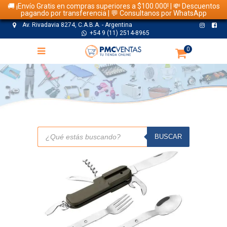
🚚 ¡Envío Gratis en compras superiores a $100.000! | 💸 Descuentos
pagando por transferencia | 💬 Consultanos por WhatsApp
Av. Rivadavia 8274, C.A.B.A. - Argentina
+54 9 (11) 2514-8965
0
TIENDA
Búsqueda
de
BUSCAR
productos