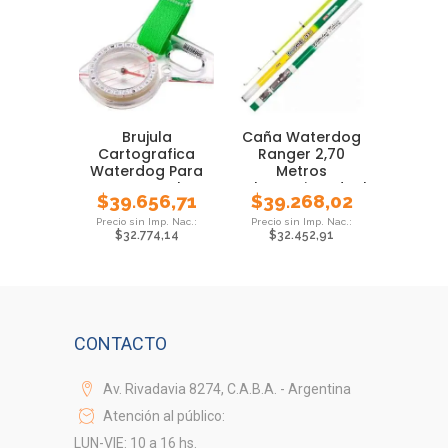
Brujula
Caña Waterdog
Cartografica
Ranger 2,70
Waterdog Para
Metros
Mapa Regla
Telescopica Ideal
$
39.656,71
$
39.268,02
Pmcventas
Pejerrey
$
32.774,14
$
32.452,91
CONTACTO
Av. Rivadavia 8274, C.A.B.A. - Argentina
Atención al público:
LUN-VIE: 10 a 16 hs.