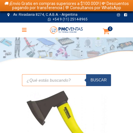
🚚 ¡Envío Gratis en compras superiores a $100.000! | 💸 Descuentos
pagando por transferencia | 💬 Consultanos por WhatsApp
Av. Rivadavia 8274, C.A.B.A. - Argentina
+54 9 (11) 2514-8965
0
TIENDA
Búsqueda
de
BUSCAR
productos