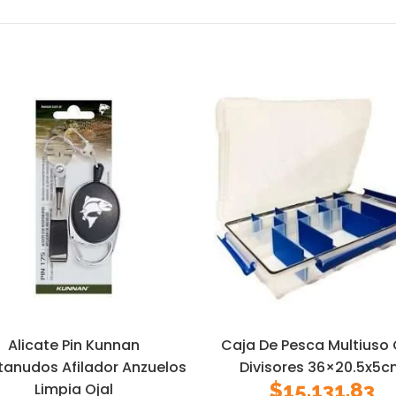
Alicate Pin Kunnan
Caja De Pesca Multiuso
tanudos Afilador Anzuelos
Divisores 36×20.5x5
$
15.131,83
Limpia Ojal