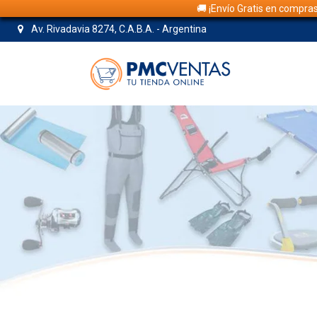
🚚 ¡Envío Gratis en compra
Av. Rivadavia 8274, C.A.B.A. - Argentina