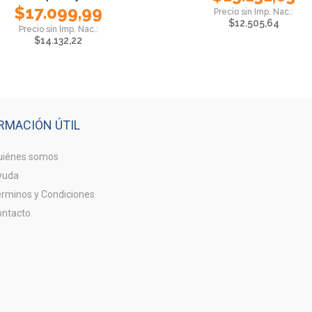
$
17.099,99
$
12.505,64
$
14.132,22
RMACIÓN ÚTIL
iénes somos
yuda
rminos y Condiciones
ntacto