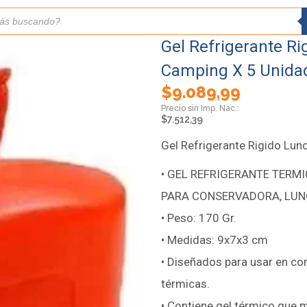
Gel Refrigerante R
Camping X 5 Unida
$
9.089,99
$
7.512,39
Gel Refrigerante Rigido Lu
• GEL REFRIGERANTE TERM
PARA CONSERVADORA, LUN
• Peso: 170 Gr.
• Medidas: 9x7x3 cm
• Diseñados para usar en co
térmicas.
• Contiene gel térmico que 