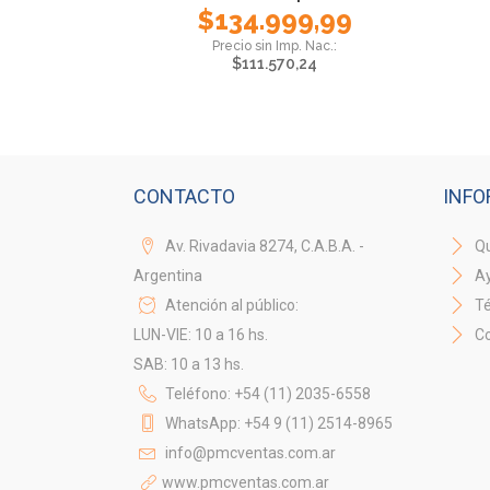
$
134.999,99
$
111.570,24
CONTACTO
INFO
Av. Rivadavia 8274, C.A.B.A. -
Qu
Argentina
A
Atención al público:
Té
LUN-VIE: 10 a 16 hs.
Co
SAB: 10 a 13 hs.
Teléfono: +54 (11) 2035-6558
WhatsApp: +54 9 (11) 2514-8965
info@pmcventas.com.ar
www.pmcventas.com.ar