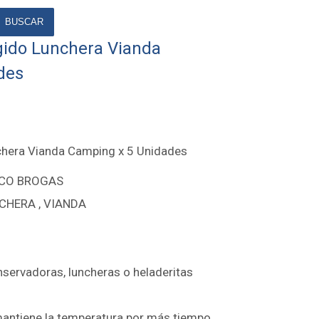
BUSCAR
igido Lunchera Vianda
des
nchera Vianda Camping x 5 Unidades
ICO BROGAS
CHERA , VIANDA
nservadoras, luncheras o heladeritas
mantiene la temperatura por más tiempo.