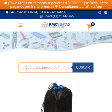
🚚 ¡Envío Gratis en compras superiores a $100.000! | 💸 Descuentos
pagando por transferencia | 💬 Consultanos por WhatsApp
Av. Rivadavia 8274, C.A.B.A. - Argentina
+54 9 (11) 2514-8965
0
TIENDA
Búsqueda
de
BUSCAR
productos