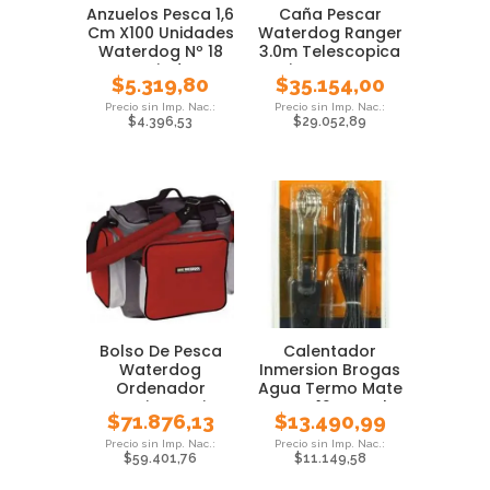
Anzuelos Pesca 1,6
Caña Pescar
Cm X100 Unidades
Waterdog Ranger
Waterdog Nº 18
3.0m Telescopica
Variada
Pejerrey Carpa
$
5.319,80
$
35.154,00
$
4.396,53
$
29.052,89
Bolso De Pesca
Calentador
Waterdog
Inmersion Brogas
Ordenador
Agua Termo Mate
Camping Varios
Auto 12v Local
$
71.876,13
$
13.490,99
Bolsillos
$
59.401,76
$
11.149,58