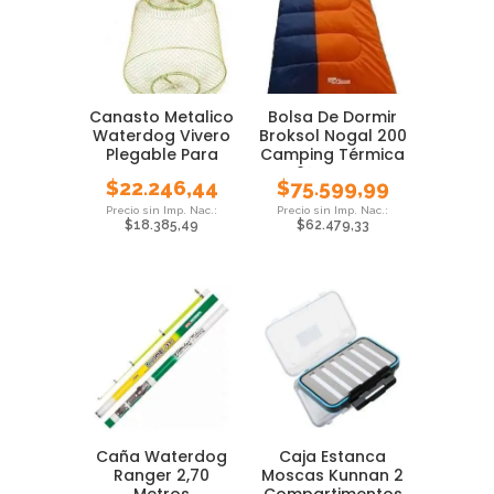
Canasto Metalico
Bolsa De Dormir
Waterdog Vivero
Broksol Nogal 200
Plegable Para
Camping Térmica
Peces Pesca
0° Carpa
$
22.246,44
$
75.599,99
$
18.385,49
$
62.479,33
Caña Waterdog
Caja Estanca
Ranger 2,70
Moscas Kunnan 2
Metros
Compartimentos