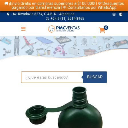
🚚 ¡Envío Gratis en compras superiores a $100.000! | 💸 Descuentos
pagando por transferencia | 💬 Consultanos por WhatsApp
Av. Rivadavia 8274, C.A.B.A. - Argentina
+54 9 (11) 2514-8965
0
TIENDA
Búsqueda
de
BUSCAR
productos