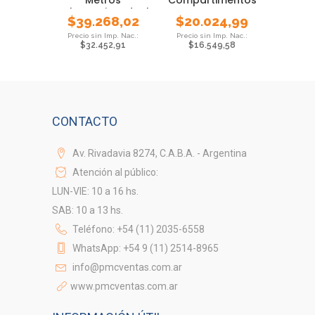
Telescopica Ideal
Pesca Foam
$
39.268,02
$
20.024,99
Pejerrey
$
32.452,91
$
16.549,58
CONTACTO
Av. Rivadavia 8274, C.A.B.A. - Argentina
Atención al público:
LUN-VIE: 10 a 16 hs.
SAB: 10 a 13 hs.
Teléfono: +54 (11) 2035-6558
WhatsApp: +54 9 (11) 2514-8965
info@pmcventas.com.ar
www.pmcventas.com.ar