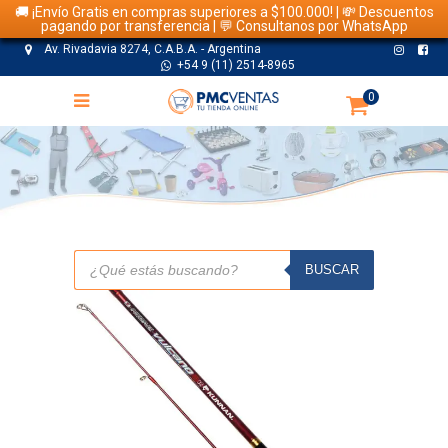
🚚 ¡Envío Gratis en compras superiores a $100.000! | 💸 Descuentos
pagando por transferencia | 💬 Consultanos por WhatsApp
Av. Rivadavia 8274, C.A.B.A. - Argentina
+54 9 (11) 2514-8965
0
TIENDA
Búsqueda
de
BUSCAR
productos