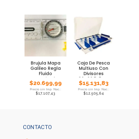
Brujula Mapa
Caja De Pesca
Galileo Regla
Multiuso Con
Fluido
Divisores
Amortizador
36×20.5x5cm
$
20.699,99
$
15.131,83
Correa Cd703l
$
17.107,43
$
12.505,64
CONTACTO