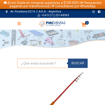
🚚 ¡Envío Gratis en compras superiores a $100.000! | 💸 Descuentos
pagando por transferencia | 💬 Consultanos por WhatsApp
Av. Rivadavia 8274, C.A.B.A. - Argentina
+54 9 (11) 2514-8965
0
TIENDA
Búsqueda
de
BUSCAR
productos