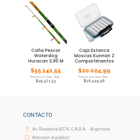
Caña Pescar
Caja Estanca
Waterdog
Moscas Kunnan 2
Huracan 3,90 M
Compartimentos
Telesc Mar Accion
Pesca Foam
$
55.141,55
$
20.024,99
Pesada
$
45.571,53
$
16.549,58
CONTACTO
Av. Rivadavia 8274, C.A.B.A. - Argentina
Atención al público: