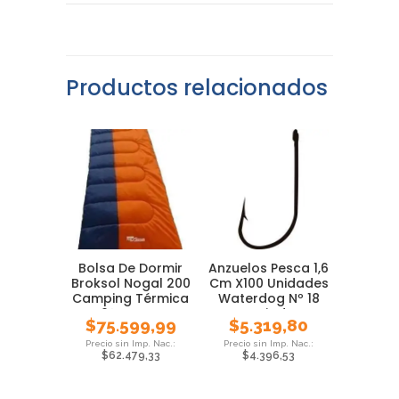
Productos relacionados
Bolsa De Dormir
Anzuelos Pesca 1,6
Broksol Nogal 200
Cm X100 Unidades
Camping Térmica
Waterdog Nº 18
0° Carpa
Variada
$
75.599,99
$
5.319,80
$
62.479,33
$
4.396,53