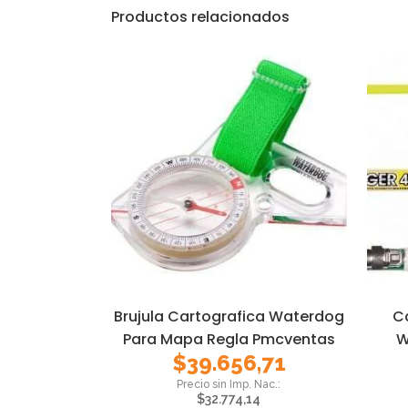
Productos relacionados
Brujula Cartografica Waterdog
C
Para Mapa Regla Pmcventas
W
$
39.656,71
$
32.774,14