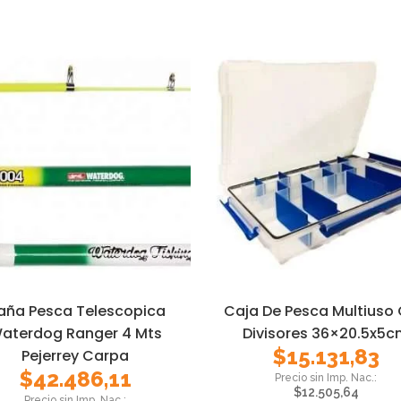
aña Pesca Telescopica
Caja De Pesca Multiuso
aterdog Ranger 4 Mts
Divisores 36×20.5x5
$
15.131,83
Pejerrey Carpa
$
42.486,11
$
12.505,64