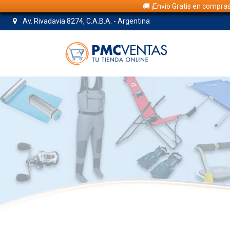
🚚 ¡Envío Gratis en compra
Av. Rivadavia 8274, C.A.B.A. - Argentina