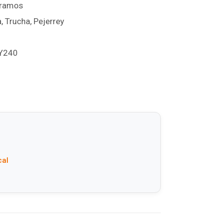
gramos
, Trucha, Pejerrey
BY240
cal