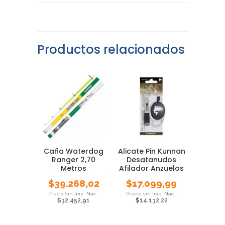
Productos relacionados
Caña Waterdog
Alicate Pin Kunnan
Ranger 2,70
Desatanudos
Metros
Afilador Anzuelos
Telescopica Ideal
Limpia Ojal
$
39.268,02
$
17.099,99
Pejerrey
$
32.452,91
$
14.132,22