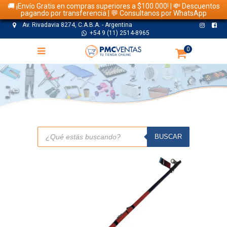
🚚 ¡Envío Gratis en compras superiores a $100.000! | 💸 Descuentos
pagando por transferencia | 💬 Consultanos por WhatsApp
Av. Rivadavia 8274, C.A.B.A. - Argentina
+54 9 (11) 2514-8965
0
TIENDA
Búsqueda
de
BUSCAR
productos