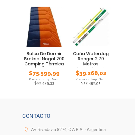
Bolsa De Dormir
Caña Waterdog
Broksol Nogal 200
Ranger 2,70
Camping Térmica
Metros
0° Carpa
Telescopica Ideal
$
75.599,99
$
39.268,02
Pejerrey
$
62.479,33
$
32.452,91
CONTACTO
Av. Rivadavia 8274, C.A.B.A. - Argentina