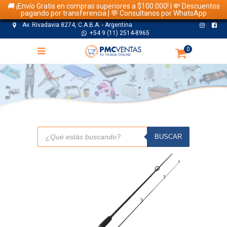
🚚 ¡Envío Gratis en compras superiores a $100.000! | 💸 Descuentos
pagando por transferencia | 💬 Consultanos por WhatsApp
Av. Rivadavia 8274, C.A.B.A. - Argentina
+54 9 (11) 2514-8965
0
TIENDA
Búsqueda
de
BUSCAR
productos