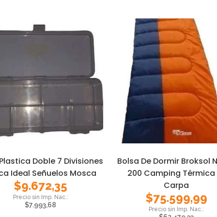
Plastica Doble 7 Divisiones
Bolsa De Dormir Broksol 
ca Ideal Señuelos Mosca
200 Camping Térmica 
$
9.672,35
Carpa
$
75.599,99
$
7.993,68