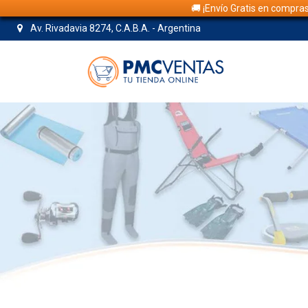
🚚 ¡Envío Gratis en compra
Av. Rivadavia 8274, C.A.B.A. - Argentina