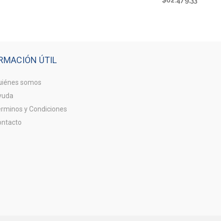
$
62.479,33
RMACIÓN ÚTIL
iénes somos
yuda
rminos y Condiciones
ntacto