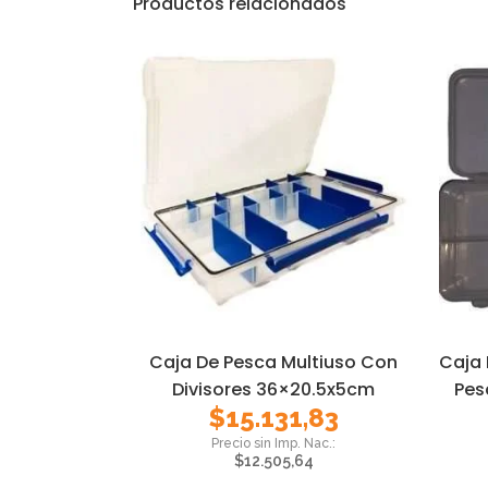
Productos relacionados
Caja De Pesca Multiuso Con
Caja 
Divisores 36×20.5x5cm
Pes
$
15.131,83
$
12.505,64