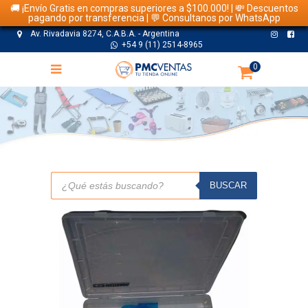
🚚 ¡Envío Gratis en compras superiores a $100.000! | 💸 Descuentos
pagando por transferencia | 💬 Consultanos por WhatsApp
Av. Rivadavia 8274, C.A.B.A. - Argentina
+54 9 (11) 2514-8965
0
TIENDA
Búsqueda
de
BUSCAR
productos