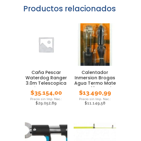
Productos relacionados
Caña Pescar
Calentador
Waterdog Ranger
Inmersion Brogas
3.0m Telescopica
Agua Termo Mate
Pejerrey Carpa
Auto 12v Local
$
35.154,00
$
13.490,99
$
29.052,89
$
11.149,58