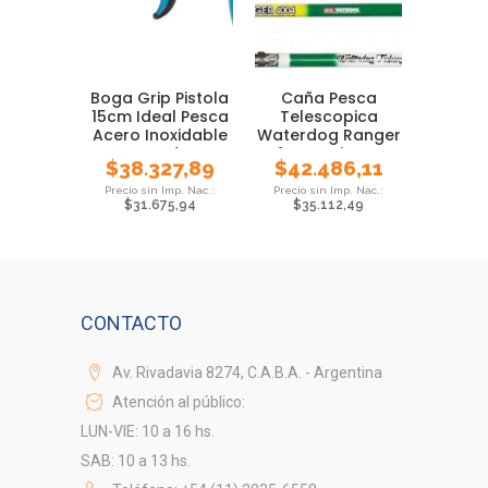
Boga Grip Pistola
Caña Pesca
15cm Ideal Pesca
Telescopica
Acero Inoxidable
Waterdog Ranger
Waterdog
4 Mts Pejerrey
$
38.327,89
$
42.486,11
Carpa
$
31.675,94
$
35.112,49
CONTACTO
Av. Rivadavia 8274, C.A.B.A. - Argentina
Atención al público:
LUN-VIE: 10 a 16 hs.
SAB: 10 a 13 hs.