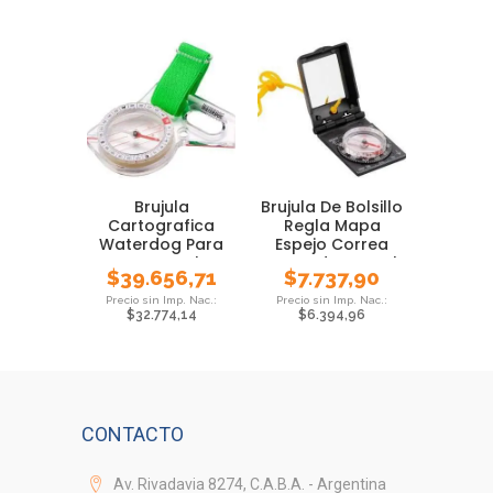
Brujula
Brujula De Bolsillo
Cartografica
Regla Mapa
Waterdog Para
Espejo Correa
Mapa Regla
Waterdog Local
$
39.656,71
$
7.737,90
Pmcventas
$
32.774,14
$
6.394,96
CONTACTO
Av. Rivadavia 8274, C.A.B.A. - Argentina