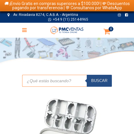
🚚 ¡Envío Gratis en compras superiores a $100.000! | 💸 Descuentos
pagando por transferencia | 💬 Consultanos por WhatsApp
Av. Rivadavia 8274, C.A.B.A. - Argentina
+54 9 (11) 2514-8965
0
TIENDA
Búsqueda
de
BUSCAR
productos